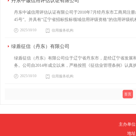
丹东中诚信用评估认证有限公司
丹东中诚信用评估认证有限公司于2010年7月经丹东市工商局注册
45号”。并具有“辽宁省招标投标领域信用评级资格”的信用评
的注册信用管理师、注册会计师、高级经济师等组成，对各行业
2025/10/10
信用服务机构
密管理》、《信用评估执业准则》、《信用评估流程与评价方法》
作，更好地服务于社会信用体系建设。我公司将始终把诚信、规
绿盾征信（丹东）有限公司
坚持以事实为根据，确保评级结果的权威性。
绿盾征信（丹东）有限公司位于辽宁省丹东市，是经辽宁省发展
务。公司自2014年成立以来，严格按照《征信业管理条例》认
征信准则，依托全国范围的企业信用信息数据库，竭诚为广大中
2025/10/10
信用服务机构
级以上信用管理师职业资格，做到专业服务人员持证上岗。公司
社会信用体系建设服务，于2015年成功中标丹东市工业企业公
首页
信用体系建设日趋完善，企业信用建设已经是企业树立社会信用形
主办单位
地址