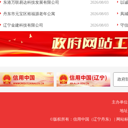
东港万联易达科技发展有限公司
2026/08/03
实开
以诚
丹东市元宝区裕福源老年公寓
2026/08/03
爱阳
凤
辽宁金建科技有限公司
2026/08/03
发展
守
月活
主办单位
地址
©版权所有：信用中国（辽宁丹东）
|
网站标识