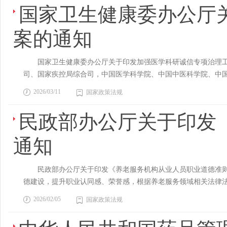
管，是由粮食和储备主管部门主导的，以促进粮食企业守法经营
国家卫生健康委办公厅
有序推进算力布局与边缘算力建设，完善智算云服务体系。加
中事后全流程应用。持续丰富完善国家版“两库”并及时下发地方
项行动、重点机构以及相关人员等情况。省级和计划单列市人民
业信用信息，包括企业登记注册基本信息、行政管理信息、信用
融机构在依法合规、风险可控前提下开展基于存货、订单、仓单
五五”期间实现定点医药机构事前提醒全覆盖，将各类违法违规
风险线索分析研判、应对处置等。（十四）对私募基金管理人风
誉信息、信用承诺及履行情况信息和企业自愿提供的信用信息等
案的通知
用，优化推广“创新积分制”、中小企业专精特新发展评价。推广
块，实现免费调用；对于技术实力较强、信息化基础较好的医药机
单列市人民政府及时摸清底数，按照市场化、法治化原则，制定
归集、公示、修复和信用评价等工作。地方粮食和储备主管部门
开展数字人民币赋能行动。探索跨境供应链金融标准互认。 融
机制。 （三）创新探索人工智能等前沿技术和新场景监管应用
地方相关风险处置机制下化解和处置私募基金风险。国务院证券
各级粮食和储备主管部门应当严格执行全国公共信用信息基础目
成本。加强承租人信用状况、还款能力等监测评估，建立健全租
用，完善药品追溯码监管模型，精准锁定职业开药人、药贩子，
人跨地区控制多家私募基金管理人出现风险的，原则上按照总部
国家卫生健康委办公厅关于印发加强医学科研诚信专项治理工作方
信息补充目录中所列的对信用主体信用状况具有负面影响的信息
务 节能降碳。推进重点行业能效诊断，推广公共机构能源费用
卖“回流药”历史性顽疾，同时探索推进耗材唯一标识监管应用。
市人民政府。不得借助私募基金违规举债化债、处置问题企业，
司、国家疾控局综合司，中国医学科学院、中国中医科学院、中
八条轻微失信信息包括： （一）仅作出警告、通报批评的行
推动金融机构参与碳市场交易，探索开展碳保险业务，推广碳中
人工智能赋能，持续创新拓展“人工智能+医保监管”的实践路径
理。鼓励投资者依托私募基金合同发挥制约作用，促进私募基金
生健康领域科研诚信与学风作风建设，我委研究制定了《加强医
三千元以下罚款的行政处罚信息； （四）国家粮食和物资储
2026/03/11
复和污染治理等环保服务。拓展节水评估、环境监测、污染保险
国家政策法规
索“人工智能+影像识别”，精准发现植入类耗材异常、虚假检查
和从业人员履行诚实守信、谨慎勤勉义务。加大对违法违规行为
卫生健康委参考《方案》内容措施，结合本区域实际，持续推进
处罚信息； （二）粮食和储备主管部门作出的超过三千元罚
合安全技术规范的产品。完善再生资源回收网点布局，健全“换新
供线索支持；基于全国医保政策，探索构建“人工智能+医保规则
建设。（十六）培育和规范私募基金托管机构和审计、销售、估
学科学院、中国中医科学院、中国预防医学科学院，各国家医学
括： （一）暂扣许可证件、降低资质等级、吊销许可证件、
民政部办公厅关于印发
互认。深化重点再生材料碳足迹核算标准与方法研究。 （六
展智能监管改革试点。 四、源头治本，持续健全“不想骗”的
募基金财产安全、信息披露等方面的监督制约作用，促进私募基
信制度、完善医学论文发表及相关原始数据管理，坚决杜绝“论文
息； （三）国家粮食和物资储备局认定的其他符合严重失信的
商务咨询、资产评估、会计审计、税务、广告等专业服务，增强
执法裁量基准，推动形成统一规范的行政执法标准体系。制定出
技创新深度融合。进一步畅通多元退出渠道。在私募基金登记备
开） 加强医学科研诚信专项治理的工作方案 为贯彻党中央
享获取粮食企业公共信用信息。 粮食企业行政奖励等信息及相
通知
才需求目录，接续实施专业技术人才知识更新工程。完善中国特
理保险基金监管相关制度。 （二）完善高效管用的监督检查机制
的并购基金。更好落实有关法律法规和政策对创投基金差异化监
生态环境，特制定本工作方案。 一、工作目标 坚持惩防结
责；不得填报涉及国家秘密的信用信息，不得上传涉及国家秘密
三、提升生活性服务业重点领域发展能级 （七）增加居民服
遍性、复杂性问题，通过飞行检查、经办“快核快反”，推动典型
八）引导私募证券基金为中长期资金优化资产配置提供多元化支
转卫生健康领域存在的科研诚信不良风气。力争通过3年努力，
主管部门作出的行政检查、行政处罚信息，自作出行政检查结果
政服务业制度和模式创新，拓展新型到家服务，提升从业人员素
终形成日常监管的问题清单、检查指南、制度规范，实现常态化“
券基金管理人提升治理水平和风险防控能力。六、保障措施国务
民政部办公厅关于印发《养老服务机构从业人员职业道德准则
诚信意识普遍提升，科研机构诚信管理、期刊出版主体责任有效压
信用监管平台依权限查看下列信用信息： （一）粮食和储备
理规划布局，实施零售业创新提升工程，支持有条件的城市“一店
协查程序，定期开展“国家组织、参保地参与、就医地协同”的异
政监管效能，增强私募基金监管力量。国务院发展改革、财政、
德建设，提升职业认同感、荣誉感，根据养老服务领域相关法律
技创新事业高质量发展奠定坚实基础。 二、重点任务措施 （一）进一
（三）粮食和储备主管部门产生的依法可以公开的其他信用信息
店”改造提升。 （八）提高养老托育服务适配水平 养老。健
据筛查疑点线索进行抽查复核；对飞检处置整改不力的进行“回头
关单位要按照职责加强政策宣传引导，持续开展培训和经验交流，
适用于养老服务机构内提供生活照料、医疗护理、康复保健、社
文数据库、PubMed和WebofScience学术文献数据库作
息，公示后可能危及国家安全、公共安全、经济安全、社会稳定
2026/02/05
国家政策法规
等服务供给，发展旅居养老等新型服务。 托育托幼。发展普惠
层负担。 （三）坚持宽严相济的治理机制。持续完善“自查自
引导；将《准则》培训纳入业务培训、入职和晋升前培训等内容
论文数据库收录的医学论文进行随机抽样评估，对国内医学论文
备主管部门应当加强对信用监管平台的信息公示管理： （一
特教等服务。 （九）增强健康服务专业化能力 医疗卫生。
实定点医药机构医保基金规范使用自我管理主体责任。落实“三重
因素；建立健全人文关怀和心理支持机制，关爱从业人员身心健
开展主动监测。 （二）加大科研失信行为惩处力度。 3.公
期为3个月，最长公示期为1年； （三）粮食和储备主管部门
国际医疗服务试点。 预防保健。发展妇女预防保健和整合型医