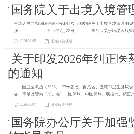
国务院关于出境入境管
中华人民共和国国务院令第841号《国务院关于出境入境管理的规定》
强 2026年7月22日 国务院关于出境入境管理的规
华人民共和国出境入境管理法》等法律，制定本规定。第二条 
2026/08/05
国家政策法规
家和地区战争或者武装冲突、社会治安、自然灾害、事故灾难、
游目的地安全风险提示，避免前往及驻留高风险国家或者地区。
关于印发2026年纠正
提醒准备前往高风险国家或者地区的中国公民谨慎前往或者密切
件突发高发的国家或者地区的中国公民，必要时应当劝阻其前往
的通知
员的身份、申请事由时，可以询问相关情况，要求其出示、提供
申请材料的，应当对邀请内容和证明事项的真实性负责，并配合
国卫医急函〔2026〕123号各省、自治区、直辖市卫生健康
决定不予签发出境入境证件或者不准其出境、入境。第四条 中
委、市场监管局（厅、委）、医保局、中医药局、疾控局、药监
要，决定自处罚执行完毕之日起6个月至3年以内不准其出境。中
局、公安局、财政局、商务局、审计局、国资委、市场监管局、医
由其境内住所地省级人民政府决定自回国之日起6个月至3年以内
2026/07/07
国家政策法规
实际，认真贯彻执行。 国家卫生健康委教育部 工业和信
关主管部门可以决定不准其出境。第五条 外国人在境外申请办理
局 国家疾控局国家药监局 2026年5月22日 （信息公开
准其入境。外国人因妨害国（边）境管理受到刑事处罚，或者因
国务院办公厅关于加强
不正之风工作的总体要求是：以习近平新时代中国特色社会主义
罚执行完毕之日起1年至5年以内不准其入境。法律另有规定的，
续深化医药领域腐败问题和不正之风集中整治，一体推进群众身
签发出境入境证件或者不准入境等相关措施的，由移民管理机构