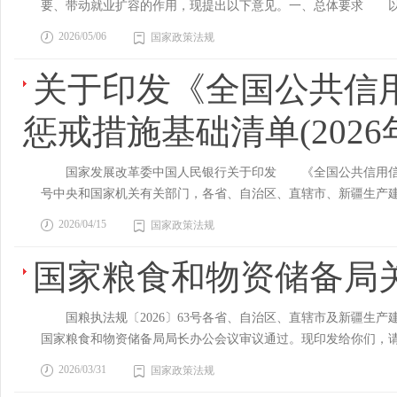
要、带动就业扩容的作用，现提出以下意见。一、总体要求 以
以及连锁药店、单体药店等各类型，覆盖大、中、小等各规模，
律。国务院发展改革部门强化政府投资基金信用建设和信用信息
务、捐赠合作等牟取不当利益的问题；针对医务人员违规发布广
的，可以并处5000元以下罚款。第十三条 从事出境入境中介
完整准确全面贯彻新发展理念，坚持有效市场和有为政府相结合
五”期间实现全国所有定点医药机构现场检查全覆盖。国家飞行检
投资基金运行情况的监测，防止偏离功能定位，指导强化内部控
2026/05/06
行医和借保健养生名义非法开展中医诊疗行为。 十一、积极
国家政策法规
所得；违法所得2万元以上的，并处违法所得1倍以上5倍以下罚
量，深入实施服务业扩能提质行动，破除制约服务业发展的体制
的大型三甲医院以及各种线索指向违规风险较高的定点医药机构
法依规开展监管。省级和计划单列市人民政府加强对本地区政府
开展医德医风、医院巡查、异常住院费用病例核查等专项工作，
部门责令暂停相关业务、停业整顿、吊销相关业务许可证或者吊销
代化产业体系提供有力支撑。 到2030年，服务业高质量发展
检查范围之外的三级医院以及部分医保基金用量较大的二级医院
关于印发《全国公共信用
谁批准、谁负责”的原则，切实履行管理职责，督促政府投资基
十四条 县级以上地方人民政府公安机关出入境管理机构依照本规
育更多“中国服务”品牌，服务业全球竞争力、影响力明显增强
盖。 （二）持续丰富监督检查形态。检查模式上，年度飞检、
优化、结构调整要求，统筹国有企业投资基金布局规划，督促基
强在出境入境人员合法权益保障、中国公民出境安全风险防范、
计。培育工业设计领军企业，提高专业性、国际化水平。提高重
整改不力的统筹地区，聚焦基金使用量大、举报和大数据筛查问
惩戒措施基础清单(2026
基金，推动运作低效基金整合重组；压实国有企业主体责任，督
法及时处理有关举报。对不属于本单位职责的举报，应当及时移
察、设计、监理等全过程服务水平。 知识产权。发展知识产权
发现问题、群众反映强烈问题，深挖倒卖回流药、虚假慈善、DRG/
控和国有资产流失，严格选任高级管理人员，不得任用纳入私募
构，是指国家移民管理部门和出入境边防检查机关、县级以上地
识产权风险应对和法律服务能力。加强版权国际运营能力建设。
就医等违法违规使用医保基金问题。探索开展长护险专项飞行检查
穿透管理，规范基金投向、退出管理等。建立健全以长期经营业绩
2026年9月15日起施行。
国家发展改革委中国人民银行关于印发 《全国公共信用信息基
服务网络，梯度培育制造业中试平台，高质量建设国家人工智能
开展短平快检查。机构选取上，直接指定与随机抽查相结合。检查形
化“吹哨人”信息保护，发挥社会监督和预警作用。地方和部门发
号中央和国家机关有关部门，各省、自治区、直辖市、新疆生产
科技创新要素集聚。 检验检测认证。对标国际一流水平，提升
式”检查，实现对某地区医保基金使用情况的全面排查；对某领
管理机构或其派出机构等依法打击。依托社会治安综合治理体系
院办公厅关于健全社会信用体系的意见》《国务院办公厅关于进
试中心建设。增强基础设施状况、农产品质量等检测评定能力
置整改。严格飞检问题处置，综合运用协议、行政、支付资格管
2026/04/15
置、早打击。加强资金跨境流动审查。（十）严厉打击违规募集
国家政策法规
设部际联席会议成员单位和其他有关部门、单位，编制了《全国公共
推动“一单制”、“一箱制”落地。大力发展铁水联运，加快大宗散
医保部门要按规定时限报送整改方案及整改报告，对改变问题性
安机关在当地人民政府领导下，对风险问题突出、性质恶劣、影
之日起施行，有效期二年，2025年版同时废止。 国家发展改革
善油气管网运行调度机制，加快推进全国范围内互联互通。大力
国家粮食和物资储备局
性、突出性问题，通过恳谈、约谈、警示教育等方式，督促当地
打击私募基金涉嫌违法犯罪行为的工作安排。对跨地区、跨领域
惩戒措施基础清单（2026年版）》.pdf
新改造升级，探索闲置设施和铁路货运场站盘活利用，推进分布
密“不能骗”的天罗地网 （一）健全大数据监管模型矩阵。持
重大违法违规行为的私募基金管理人坚决予以注销。对因经营异
冷库，更新改造老旧冷库。 批发。引导大宗商品现货市场合理
同住院、拉拢住院、敛卡套刷、时空异常、冲顶消费等监管模型。
步做好风险揭示和投资者保护，推动省级和计划单列市人民政府
国粮执法规〔2026〕63号各省、自治区、直辖市及新疆生
市场系统布局和政策保障，推动农贸市场改造升级。 （三）加
法违规使用医保基金的监管模型。以药品耗材为重点，持续完善
其依规申请办理登记备案；对未按规定申请办理私募基金登记备
国家粮食和物资储备局局长办公会议审议通过。现印发给你们
能体服务。加快工业软件创新突破，建设重点行业工业软件兼容
复收费、分解收费、过度诊疗等监管模型。以病种为重点，持续完善
监督管理机构派出机构确认后，由省级和计划单列市人民政府金
第一条为规范粮食企业信用监管活动，依据《中华人民共和国粮
动通信（5G）规模化应用。推动5G-A网络发展，加强第六代
2026/03/31
模型。力争用5年时间，形成覆盖医保基金使用全链条、全周期
国家政策法规
范围，市场监管部门及时办理登记；对不依规申请注销或者变更
国范围内从事粮食（含大豆、油料、食用植物油，下同）收购、
联网创新发展工程。推进工业数据筑基行动，培育数据合作联合
醒、经办端事中审核、行政端事后监管“三道防线”建设，形成梯
应对经营主体进行“未办理私募基金登记备案”、“已注销私募基