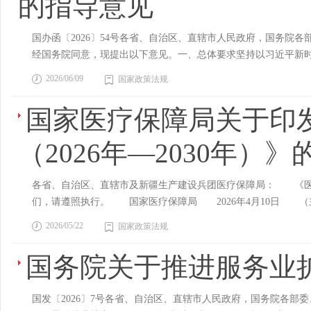
的指导意见
防范重大风险，切实维护人民群众健康权益，为实现“十五五”
并向当事人书面告知不准出境的事实、理由、依据和救济途径；
导作用，全面落实党委领导下的院长负责制，完善公立医院基
机关通知的内容告知当事人。第七条 国家对接受出境入境人员
国办函〔2026〕54号各省、自治区、直辖市人民政府，国务
二、强化医德医风建设 将医德医风要求贯穿医务人员职业生涯
构，应当自设立之日起15日内向所在地移民管理机构备案。从事
经国务院同意，现提出以下意见。一、总体要求坚持以习近平新
资格类考试和继续医学教育中比重。健全医德医风考评激励机
施行之日起90日内办理备案手续。从事出境入境中介服务的机构
金融工作会议部署，走好中国特色金融发展之路，积极培育中国
齐、向上向善的氛围。积极引导多平台行业正能量建设，发挥政
介服务的机构，应当具备下列条件：（一）依法设立；（二）法
2026/06/09
国家政策法规
协调配合不足、部分政府投资基金和国有企业投资基金出资人责
会关切。 四、防范化解风险隐患 加强行业机构运行风险监测
与所从事中介服务活动相适应的资金、场所；（四）直接为出境
和长效机制，推动行业在规范中发展、在发展中提升。坚守功能定
调解，确保各方依法依规解决矛盾纠纷。依法查处“暴力伤医”
国家医疗保障局关于印
（五）有健全的管理制度，包括人员管理、教育培训、资料保存
为。坚持分类监管，根据出资主体、产品类型等不同维度实施“一
监管，完善数据使用审查与追溯机制，规范行业数据安全管理，
向书。境外企业、机构不得在中国境内提供出境入境中介服务。
源头防控（一）优化私募基金登记备案规则，坚决防止不符合私
义变相实施“带金销售”等不法行为，保障行业健康发展。 六
（2026年—2030年）》
有关主管部门建立和完善监管制度，按照职责分工加强对从事出
新设的应当报上级人民政府批准。加强综合研判会商、经营主体
等学校直属附属医院工作人员廉洁从业等规范要求，着力改进服
工作人员对履行职责过程中知悉的国家秘密、工作秘密、商业秘
申请经营主体登记。国务院证券监督管理机构统一综合研判会商
参加学术活动接受非法利益输送等问题。 七、规范行业购销
假信息，或者通过夸大宣传、误导性宣传等方式招徕服务对象；
各省、自治区、直辖市及新疆生产建设兵团医疗保障局： 《医疗保
券监督管理机构派出机构共同开展综合研判会商工作，优化并公
加强药品耗材价格治理，挤压药品耗材虚高价格水分。查处医药
露、出售、非法提供在中介服务活动中知悉的商业秘密、个人隐
们，请遵照执行。 国家医疗保障局 2026年4月10日 （
券监督管理机构派出机构、省级和计划单列市人民政府金融管理部
货款问题。严格执行政府采购法等有关法律制度规定，重点监管高
（六）危害国家安全、利益或者扰乱出境入境管理秩序的其他行
决策部署，持续加强医保基金监管，保障医保基金安全运行、
管（四）推动修订证券投资基金法。推动出台办理涉私募基金犯罪
定”等违规问题，依法打击应标方租借证照、虚假交易、商业贿
2026/05/22
者其他出境入境证件、手续的，从事出境入境中介服务的机构不
国家政策法规
主义思想为指导，全面贯彻党的二十大及二十届历次全会精神和
度安排。全面构建以行政监管为主、自律管理为辅的私募基金监
严厉打击医疗器械领域“篡改套打”、虚开增值税发票、隐匿收入
证件、护照等出境入境证件的，由移民管理机构依照《中华人民
续强化监管，坚决守住医保基金安全底线。 到2030年，基本
施差异化监管。对重点私募基金管理人依法加大现场检查力度，
国务院关于推进服务业
加强医疗器械购销领域信用评价。 九、维护医保基金安全 
邀请函件或者其他申请材料的，由移民管理机构处5000元以上
监管能力明显提升、监管体制机制更加完备，相关主体自我管理
持、通道化等情形的私募基金管理人加大规范引导力度，推动主
业监管。深化医保基金管理突出问题整治，严查严打违法违规使
法所得；对直接负责的主管人员和其他直接责任人员处5000元
提升。 二、重拳治标，持续巩固“不敢骗”的高压态势 （一
台，构建风险筛查指标体系，加强全流程监测，收集私募基金管
深度治理。 十、整治行业不法乱象 加强医疗监督跨部门执法
定的，由移民管理机构责令限期改正；拒不改正的，处5000元
国发〔2026〕7号各省、自治区、直辖市人民政府，国务院各
核查全面覆盖所有统筹地区，覆盖定点医药机构、经办机构、参
现风险问题能力，为完善监管、制定相关政策等提供支持。（七
性别鉴定、开具虚假出生医学证明等乱象；巩固拓展卫生健康系
通报有关主管部门吊销相关业务许可证或者吊销营业执照。个人