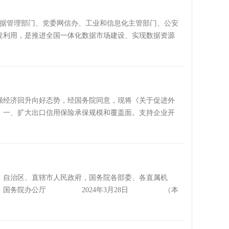
级以上地方党委和政府按照有关规定设立由本级党委和政府
停车场等人员聚集场所；（二）出境入境口岸（通道）、
容的责任机制，充分调动基金管理人积极性。遵循行业发
应急指挥机构，组织、协调、指挥突发事件应对工作。突
城市轨道交通车辆、客运船舶等大中型公共交通工具；
控的政府投资基金高质量发展格局。 二、找准定位，更
团数据管理部门、党委网信办、工业和信息化主管部门、公安
思想政治工作，发挥战斗堡垒作用。乡镇（街道）、开发
所必需，除前两款规定的政府有关部门、负有经营管理责
，吸引带动更多社会资本，支持现代化产业体系建设，加
发利用，是推进全国一体化数据市场建设、实现数据资源
织协调工作。村（社区）应当增强监测预警、信息报告、
、部位安装图像采集设备及相关设施：（一）旅馆、饭
类基金功能。产业投资类基金要在产业发展方面发挥引领
放企业数据资源价值，构建以数据为关键要素的数字经
制，共同做好区域性、流域性、关联性强的突发事件防范
宿、休息服务的房间内部；（三）公共的浴室、卫生间、
环节和延链补链强链项目，推动提升产业链供应链韧性和
二中、三中全会精神，完整准确全面贯彻新发展理念，
急管理提供决策建议，必要时参加突发事件应急处置工作。
、部位负有经营管理责任的单位或者个人，应当加强日常
支持科技创新，着力投早、投小、投长期、投硬科技，推
业数据权益实现机制为重点，充分发挥企业主体作用，分
防范纳入基层网格化管理，按规定组织对各类危险源、危
条例第七条规定之外的其他公共场所安装图像采集设备及
发展壮大长期资本、耐心资本。合理确定政府投资基金存
产力、推动高质量发展提供有力支撑。 二、健全企业数
共安全形势分析，必要时向社会通报。3.2 监测与预警
安装。依照前款规定安装图像采集设备及相关设施的，应
。在需要长期布局的领域，可采取接续投资方式，确保投
法律法规规定的、民商事合同或行政协议约定的各类数据
、生态环境、空间目标，重大危险源、危险区域、重大关键
强经济回升向好态势，经国务院同意，现将《关于促进外
 依照本条例安装图像采集设备及相关设施，位于军事禁
规定履行审批程序。中央财政出资设立国家级基金应报
据权益应当遵守法律法规，遵循诚信原则，不得危害国家
、网络数据安全、人工智能安全等综合监测，推动专业监
施 一、扩大出口信用保险承保规模和覆盖面。支持企业开
应当按照相关标准建设公共安全视频系统，开展设计、施
设基金，财力较好、具备资源禀赋的县区如确需发起设立
的数据进行开发利用、流通交易，保护其经营收益等合法
引发突发事件的苗头性信息，提出预警和处置措施建议。
承保。 二、加大对外贸企业的融资支持力度。中国进出
的强制性要求。产品、服务的提供者不得设置恶意程序；
照政府投资基金管理要求统一规范管理。 （六）完善不
取共享开放、交换交易、资源置换等多种方式流通数据，
分为一级、二级、三级、四级，分别用红色、橙色、黄色、
管控风险的前提下，在授信、放款、还款等方面持续优化
十三条 公共安全视频系统管理单位应当按照维护公共安
对产业投资类基金，应根据产业类型、阶段、分布特点合
分立、解散、被宣告破产时，推动相关权利和义务依法依
门、应急指挥机构发布预警信息，结合实际制定具体实施
易结算。引导银行机构优化海外布局，提升对企业开拓国
示标识。未设置显著提示标识的，由公安机关责令改正。
委托国有企业出资等方式。政府采取注资国有企业方式设
生产、供给、流通、使用中实现数据价值的创造和提升。
标准确定预警级别，发布相应级别的预警信息，决定并宣布
供更多汇率风险管理产品，帮助企业提升汇率风险管理水
像采集设备数量及类型、视频图像信息存储期限等基本信
金设立情况和财政承受能力，合理确定出资规模、比例和
。充分发挥市场在资源配置中的决定性作用，更好发挥政
括预警类别、预警级别、起始时间、可能影响范围、警示
供海外法务、税务资源等对接服务。 五、扩大特色农
统备案事项发生变化的，应当及时办理备案变更。公共安
省、自治区、直辖市人民政府，国务院各部委、各直属机
进展和结余资金情况合理安排出资，防止资金闲置。
其开发利用行为应严格遵守公共数据资源相关政策法规规
服务平台、应急广播、短信微信等手段，扩大预警覆盖面；
理贸易限制措施，为出口营造良好外部环境。 六、支持
供便利，能够通过部门间信息共享获得的备案信息，不要
彻执行。国务院办公厅 2024年3月28日 （本
、培育发展新质生产力等重点领域发挥示范引领作用，支
理机制。推动数据管理相关国家标准贯标，规范开展数
区，夜间等特殊时段，采取鸣锣吹哨、敲门入户等针对性
铜铝原料等产品进口政策，扩大再生资源进口。 七、推
保护义务，建立健全管理制度，完善防攻击、防入侵、防
部门跨领域归集信用信息、为金融机构开展企业融资活动
方资源禀赋，通过联合设立子基金或对地方基金出资等方
发和使用智能化工具，建立覆盖研发、生产、销售、服
点目标、保障公共设施安全运行等措施。必要时，依法采取
贸易进口商品落地加工。研究出台新一批综合保税区维修
。公共安全视频系统管理单位委托他人运营的，应当通过
国务院决策部署，更好统筹融资信用服务平台建设，完善
联动机制。 （九）省级政府加强本地区基金统筹管理。
业针对不同敏感级别的数据和数据处理场景，采取差异化
警解除或者启动应急响应。突发事件危险已经消除的，及时
项目、综合保税区内“两头在外”保税再制造试点项目落
视频系统管理单位使用视频图像信息，应当遵守法律法
中国特色社会主义思想为指导，全面贯彻落实党的二十大
础、债务风险等情况，找准定位，加强对下级政府设立基