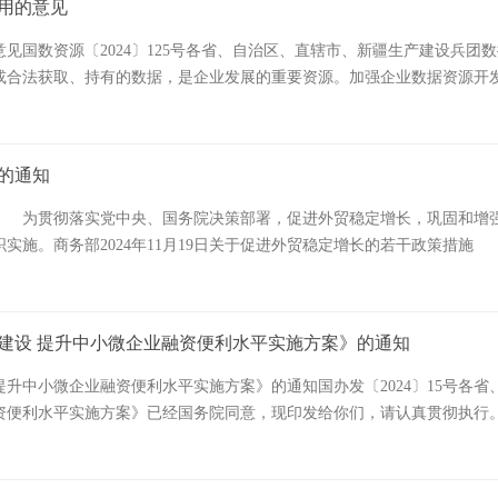
全、网络数据安全与信息安全类突发事件。2.2 地方层面指挥体制县
用的意见
、文化体育娱乐场所、教育机构、医疗机构、政务服务大厅、公园、公共
防止同质化竞争和对社会资本产生挤出效应。健全权责一致、激励约束相
一指挥协调本地突发事件应对工作；根据实际需要设立相关类别突发事件
客运站、城市轨道交通站等交通枢纽；（三）客运列车、营运载客汽车、
范风险，促进形成规模适度、布局合理、运作规范、科学高效、风险可
见国数资源〔2024〕125号各省、自治区、直辖市、新疆生产建设兵
指挥现场应急处置与救援工作，并结合实际按规定成立临时党组织，加强
规定的场所、区域内安装图像采集设备及相关设施，应当为维护公共安全
资基金要聚焦重大战略、重点领域和市场不能充分发挥作用的薄弱环节
合法获取、持有的数据，是企业发展的重要资源。加强企业数据资源开
织体系，明确专门工作力量，细化应急预案，做好本区域突发事件应对组
，其他任何单位或者个人不得安装。第八条 禁止在公共场所的下列区域
金主要分为产业投资类基金和创业投资类基金。 （二）优化产业投资
挥市场机制作用、创造更加公平更有活力市场环境的必然要求。为充分释
做好本区域应急管理相关工作。相邻地区应当建立信息共享和应急联动机
或者包间内部；（二）学生宿舍的房间内部，或者单位为内部人员提供住
传统产业、培育壮大新兴产业、布局建设未来产业，重点投资产业链关键
新时代中国特色社会主义思想为指导，全面贯彻落实党的二十大和二十届
机构建立相关专业人才库，根据实际需要聘请有关专家组成专家组，为应
集设备后能够拍摄、窥视、窃听他人隐私的其他区域、部位。对上述区域
）鼓励发展创业投资类基金。创业投资类基金要围绕发展新质生产力，
数据要素市场化配置改革为主线，以激发企业创新活力为关键，以健全企
大风险。县级以上地方党委和政府应当健全风险防范化解机制，将安全风险
集设备及相关设施的，应当立即报告所在地公安机关处理。第九条 在本
的通知
和关键核心技术攻关能力，解决重点关键领域“卡脖子”难题。 （四）
能产业数字化转型，助力提升治理效能和公共服务能力，为培育新质生
、登记，加强风险早期识别和信息报告、通报。各地应当定期组织开展公
场所负有安全防范义务的单位或者个人安装，其他任何单位或者个人不得
逆周期调节作用，积极引导全国社会保障基金、保险资金等长期资本出资
。企业对其在生产经营过程中形成或合法获取、持有的数据，依法享有
整合信息资源，加强对气象、水文、地震、地质、森林、草原、荒漠、海洋
 为贯彻落实党中央、国务院决策部署，促进外贸稳定增长，巩固和增
十六条第二款、第十七条规定的强制性要求之外的其他各项规定。第十条
明确对基金设立的分级管理要求。政府出资设立基金要充分评估论证并按
，鼓励探索市场化、场景化的“授权使用、分享收益”新模式。企业行使数
染病和不明原因疾病、动物疫情、植物病虫害、食品药品安全、金融异动
实施。商务部2024年11月19日关于促进外贸稳定增长的若干政策措
当事先征得相关涉密单位的同意。第十一条 公共安全视频系统管理单位
设兵团，下同）或地市级基金应报同级政府批准。县级政府应严格控制新
）完善企业数据权益保护机制。支持企业依法依规对其合法获取、持有
息，建立健全基础信息数据库，加强信息综合和分析研判，及早发现可能
小巨人”、“隐形冠军”等企业的承保支持力度，拓展出口信用保险产业链
资料。第十二条 公共安全视频系统采用的产品、服务应当符合国家标准
机关、事业单位不得以财政拨款或自有收入新设基金，已经设立的要按
基于其合法获取、持有的数据开发数据产品或提供数据服务。鼓励企业采
照突发事件发生的紧急程度、发展势态和可能造成的危害程度，将预警级别
外贸企业融资需求。鼓励银行机构在认真做好贸易背景真实性审核、有效
当立即采取补救措施，按照规定及时告知用户并向有关主管部门报告。第
适当提高政府出资比例、放宽基金存续期要求、延长基金绩效评价周期。
。建立健全数据权益流转机制和多元化争议处理机制，在企业发生合并、
国务院确定的部门制定。县级以上地方政府负责统一发布或者授权相关部
法治化原则，对中小微外贸企业加大融资支持力度。 三、优化跨境贸
，合理确定图像采集设备的安装位置、角度和采集范围，并设置显著的提
政府出资预算管理。政府出资主要包括通过预算直接出资、安排资金并
建设 提升中小微企业融资便利水平实施方案》的通知
构建公平高效的数据要素价值分配机制，引导企业在数据产品和服务的
事故灾难或者公共卫生事件即将发生或者发生的可能性增大时，根据分级
持人民币汇率在合理均衡水平上的基本稳定。鼓励金融机构为外贸企业提
入使用之日起30日内，将单位基本情况、公共安全视频系统建设位置、图
上按照政府出资有关要求管理。政府出资设立基金，应由财政部门结合基
体在数据产品和服务价值形成过程的实际作用，获得与其贡献相称的收益
并根据事态发展及时作出调整。预警信息应当采用统一格式，主要内容包
物流平台建设。支持有条件的地方探索建设跨境电商服务平台，为企业提
行前已经启用的，应当在本条例施行之日起90日内备案。公共安全视频系
升中小微企业融资便利水平实施方案》的通知国办发〔2024〕15号各
算管理，加强年度预算安排与基金出资的衔接。财政部门要结合基金投资
制。企业承担政府和公共事业相关系统建设运维形成或获取的数据资源，
间等。（2）预警信息传播。综合运用突发事件预警信息发布系统、应急
进支持力度，培育高质量发展主体。指导和帮助企业积极应对国外不合
公安机关应当加强信息化建设，为公共安全视频系统管理单位办理备案提
融资便利水平实施方案》已经国务院同意，现印发给你们，请认真贯
地方基金形成合力。国家级基金要立足全局，围绕建设现代化产业体系
四）提高数据治理能力。鼓励企业建立首席数据官制度，健全数据资源管
童福利机构、未成年人救助保护机构等特殊场所，农村偏远地区等警报盲
构调整指导目录》，修订发布《鼓励进口技术和产品目录》。完善再生
位应当履行系统运行安全管理职责，履行网络安全、数据安全和个人信息
业融资便利水平实施方案融资信用服务平台是政府部门指导建立的通过跨
级基金加强与地方基金联动，在前沿科技领域和产业链关键环节，结合地
建设。大力推广云计算、边缘计算、大数据分析等平台服务，支持企业开
发布后，依法采取转移疏散人员、预置应急力量、调集物资装备、保卫重
强第三方碳服务机构与外贸企业对接。积极发展边境贸易，推进边民互市
备设施，保障系统连续、稳定、安全运行，确保视频图像信息的原始完整
对称难题、降低企业融资成本等方面发挥重要作用。为贯彻落实党中央、
家科技重大项目支持前端研发、政府投资基金支持成果转化和产业化的
类分级和个人信息保护政策法规要求，在防范实质性风险前提下，鼓励企
停课、停业、停工、停产、停运以及其他防范性、保护性措施。（4）预
品目录，新支持一批综合保税区和自贸试验区外“两头在外”保税维修试点
、数据安全和个人信息保护义务并监督受托方履行。第十六条 公共安全
小微企业融资便利水平，制定本实施方案。一、总体要求以习近平新时代
规划，统筹管理本地区政府投资基金，综合考虑本地区财力、产业资源基