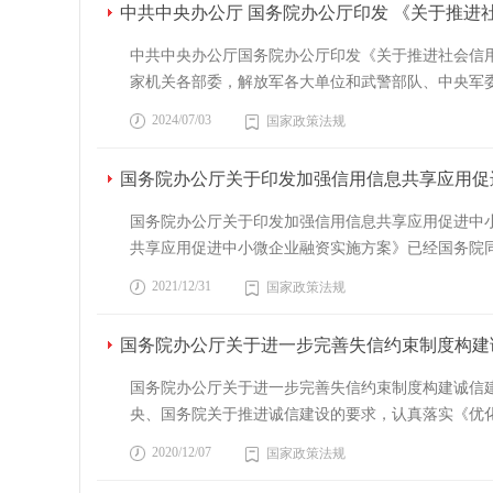
的数据安全与合规管理措施，优化对同类型数据处理
解除预警，终止预警期，并解除已经采取的有关措施；
中共中央办公厅 国务院办公厅印发 《关于推进
地。 八、吸引和便利商务人员跨境往来。完善贸促
规，依法保护国家秘密、商业秘密、个人隐私和个人
精神，完整、准确、全面贯彻新发展理念，加快构建
金的指导。省级政府要因地制宜支持优势特色产业发
促进数据安全流动和开发利用。 （五）促进企业创
件信息报送工作。地方各级党委和政府应当建立健全
序扩大来华单方面免签政策适用国家范围，扩大过
理等重要岗位人员的入职审查、保密教育、岗位培训
推进“信易贷”工作，深化信用大数据应用，保障信
争。 （十）加强基金布局规划和投向指导。国家发
中共中央办公厅国务院办公厅印发《关于推进社会信用
企业强化多源数据整合分析，准确把握供需结构、客
阻挠报送紧急信息。（1）突发事件发生后，涉事单
九、提升外贸海运保障能力，加强外贸企业用工服务
登记制度，如实记录查阅、调取视频图像信息的事由
服务。二、加大平台建设统筹力度（一）明确信用信
产业发展实际调整政府投资基金布局，防止产能过剩
家机关各部委，解放军各大单位和武警部队、中央军
高效化管理，提高企业资源配置和运营效率。支持
并根据事态发展变化及时续报。乡镇（街道）和村（
贴息等政策，大力推广“直补快办”经办模式，降低
频图像信息应当保存不少于30日；30日后，对已经
息基础数据库的数据共享。信用信息平台统一归集各
场化原则对同一项目集合发力、接续支持。设立同类
印发给你们，请结合实际认真贯彻落实。中共中央办公
产业链协同创新。支持行业龙头企业发挥带头作用，
通过110接处警电话或者其他渠道报告。各地探索建
时代中国特色社会主义思想为指导，紧紧围绕努力实
2024/07/03
国家政策法规
安全视频系统提供网络传输服务的电信业务经营者，
国一体化平台网络，作为向金融机构集中提供公共信
应，更好服务政策目标。对因缺乏产业基础、资源禀
衔接的重要保障，是资源优化配置的坚实基础，是良
第三方的行业可信数据空间建设运营模式，推动跨行
失联情况、发展趋势、已经采取的措施等。（2）地
实，外贸大省要勇挑大梁，更好发挥带动和支柱作用
保障网络安全、稳定运行，维护数据的完整性、保密
设施定位，为金融机构提供高质量的专业化征信服务
作水平 （十二）规范基金运作管理。健全政府投资
展，促进形成新发展格局，现提出如下意见。一、总
有企业数据管理机制，优化科技创新考核指标体系。
重大、重大突发事件的，应当立即报告，不受突发事件
实，帮助外贸企业稳订单拓市场，为经济持续回升向
到的视频图像信息和相关档案资料予以保密，不得用
国务院办公厅关于印发加强信用信息共享应用促
级平台，市县设立的平台不超过一个，所有地方平台
基金合规运作。母基金要加强对子基金投向、运作、
念，统筹发展和安全，培育和践行社会主义核心价值
理等数据产品和服务，更好服务各类经营主体。发挥
程度和影响范围等因素，由高到低分为一级、二级、
定职责，查阅、调取公共安全视频系统收集的视频图
设，推动地方平台整合和统一管理。各地区要在202
具有基金托管业务资质的金融机构进行托管，托管机
制度性交易成本、防范化解风险的重要作用，为提升
互联网应用质效，促进产业数据高效汇聚和协同利用
一步细化应急响应制度，在突发事件应急预案中确定
国务院办公厅关于印发加强信用信息共享应用促进中小
二十一条 为了保护自然人的生命健康、财产安全，
地方平台建设的指导。统一地方融资信用服务平台接
告、重大事项等信息。 （十三）优化基金投资方式
序推进各地区各行业各领域信用建设。积极探索创新
发展。鼓励行政事业单位依法采购提供公共服务和履
别。对于小概率、高风险、超常规的极端事件要果断提
共享应用促进中小微企业融资实施方案》已经国务院
的涉及公共安全、个人隐私和个人信息的视频图像信
建，加强对提升平台数据质量的指导。充分利用现有
目方式进行投资，控制基金层级，防止多层嵌套影响
域各环节信用措施，切实保护各类主体合法权益。充
企业数据服务专区，为中小企业办事创业、经营决策
机制。初判发生特别重大或者重大突发事件的，原则
企业融资的决策部署，围绕保市场主体、应对新的经
组织合法权益的，应当对涉及的人脸、机动车号牌等
信息归集共享机制（四）明确信用信息归集共享范围
2021/12/31
国家政策法规
管理的有机统一。基金管理人原则上采取市场化方式
系建设高质量发展合力。二、以健全的信用机制畅通
低中小企业治数用数成本。 五、服务经济社会高
对工作。涉及跨行政区域的，由有关行政区域联合应
融机构提升服务中小微企业能力，不断提高中小微企
行为：（一）违反法律法规规定，对外提供或者公开
纳入信用信息归集共享清单（见附件），国家发展改
管理业绩。严控县级政府新设基金管理人。新设政府
和科研人员诚信意识。依法查处抄袭、剽窃、伪造、
和安全治理，培育壮大数据企业。支持企业面向人工
应对工作。必要时，由国家相关应急指挥机构或者经
高质量发展提供有力支撑。国务院办公厅2021年1
施，或者以喷涂、遮挡等方式妨碍其正常运行；（三
息归集共享力度，结合本地区实际编制省级信用信息
效管理。政府投资基金应合理设置绩效目标，构建科
国务院办公厅关于进一步完善失信约束制度构建
索开展知识产权领域信用评价。健全知识产权侵权惩
行业领域，打造一批示范带动性强的人工智能创新应用
备、物资等服从现场指挥机构统一调度，其中相关应急
结构性改革深入推进，社会信用体系不断完善，有效
视频系统中的数据或者应用程序；（六）其他妨碍公
息，要加大“总对总”共享力度。加强数据质量协同
合采取调整管理费、超额收益分配等措施加强绩效评
用建设。深入实施质量提升行动，强化计量、标准、
创新。发挥行业协会、产业联盟等组织机制作用，推
迅速组织力量、调集资源，按照有关规定和实际情况
一步发挥信用信息对中小微企业融资的支持作用，推
使用情况实施监督检查，有关单位或者个人应当予以
国务院办公厅关于进一步完善失信约束制度构建诚信建
够、接口调用容量不足、部分公共事业信息共享不充
运作规律，容忍正常投资风险，优化全链条、全生命
动，推动企业将守法诚信要求落实到生产经营各环节
激发企业创新活力。 （十）促进社会治理和服务模
处置工作，采取与突发事件可能造成的社会危害的性
见》部署和《政府工作报告》要求，制定本实施方案
的，可以向公安机关举报。公安机关应当依法及时处
央、国务院关于推进诚信建设的要求，认真落实《优
区和有关部门信用信息共享质效开展评估。四、深化
责任豁免为核心的容错机制，完善免责认定标准和流
信用状况，提升资源配置使用效率。加快建设覆盖线
头企业、互联网平台企业创新引领作用，加快数据驱
家机关有关部门给予支援支持。有关具体处置措施，
神，按照党中央、国务院决策部署，充分发挥各类信
机关及其工作人员在履行公共安全视频系统建设、使
系建设法治化、规范化水平，经国务院同意，现提出
询、信用报告查询等服务，扩大信用信息查询范围，
投资基金及管理人注册地限制，依法依规强化信用约
依法打击骗取最低生活保障金、社会保险待遇、保障
2020/12/07
国家政策法规
数据空间，围绕智慧交通、智慧文旅、智慧教育、智
地区和部门负责人、医疗专家、应急队伍参与应急处
式，加强对中小微企业的金融服务，不断提高中小微企
告。第二十六条 违反本条例第七条第三款、第九条
中全会精神，坚持稳中求进工作总基调，坚持遵循法
贷后管理等方面的应用力度，为中小微企业提供优质
制，促进投资良性循环 （十八）规范基金退出管理
捐，提升慈善组织公信力。依法惩戒拖欠农民工工资
优化营商环境。 六、营造开放透明可预期的发展
（3）研究决定地方党委和政府提出的请求事项，重要
局、推动高质量发展提供有力支撑。（二）基本原则
备设施，对违法个人并处5000元以下罚款，对违法