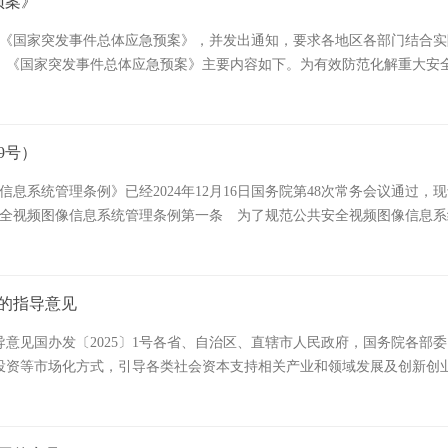
预案》
了《国家突发事件总体应急预案》，并发出通知，要求各地区各部门结合
废止。《国家突发事件总体应急预案》主要内容如下。为有效防范化解重大
 总体要求坚持以习近平新时代中国特色社会主义思想为指导，坚持和加强
全面贯彻总体国家安全观，统筹发展和安全，建立健全统一指挥、专常兼
急预案体系，压实各方责任，完善大安全大应急框架下应急指挥机制，深
9号）
指导全国突发事件应对工作。1.3 突发事件分类分级本预案所称突发
公共卫生事件和社会安全事件。（1）自然灾害。主要包括水旱、气象、地
息系统管理条例》已经2024年12月16日国务院第48次常务会议通过，
产安全事故，交通运输、海上溢油、公共设施和设备、核事故，火灾和生
信息系统管理条例第一条 为了规范公共安全视频图像信息系统管
不明原因疾病、群体性中毒，食品安全事故、药品安全事件、动物疫情，以
共安全视频图像信息系统（以下简称公共安全视频系统），是指通过在公
民族宗教事件，金融、涉外和其他影响市场、社会稳定的突发事件。上述
统。第三条 公共安全视频系统管理工作坚持中国共产党的领导，贯彻党
危害程度、影响范围等因素，自然灾害、事故灾难、公共卫生事件分为特
度、标准引领、安全可控，不得危害国家安全、公共利益，不得损害个人
的指导意见
和分级处置的依据。社会安全事件分级另行规定。1.4 应急预案体系
持有关行业组织依法加强行业自律，提高公共安全保障能力和个人信息保
体等制定的各类突发事件应急预案以及相关支撑性文件。县级以上党委和
有关部门在各自职责范围内负责公共安全视频系统建设、使用的相关管理
意见国办发〔2025〕1号各省、自治区、直辖市人民政府，国务院各
制党中央、国务院对特别重大突发事件应对工作作出决策部署，根据实际需
。县级以上地方人民政府其他有关部门在各自职责范围内负责公共安全视
投资等市场化方式，引导各类社会资本支持相关产业和领域发展及创新创
军委有关部门及地方党委和政府负责同志等组成；必要时，可派出工作组
规划，充分利用现有资源，避免重复建设。第七条 城乡主要路段、行政
效的政府投资基金管理体系，促进政府投资基金高质量发展，经国务院同
管理工作，承担相关国家突发事件应急指挥机构综合协调工作，具体职责
由县级以上地方人民政府按照建设规划组织有关部门建设，纳入公共基础
二十大和二十届二中、三中全会精神，完整准确全面贯彻新发展理念，坚
负责卫生应急工作；应急管理部负责组织指导协调安全生产类、自然灾害
应场所负有经营管理责任的单位按照相关标准建设，安装图像采集设备的
政府更好结合。突出政府引导和政策性定位，按照市场化、法治化、专业