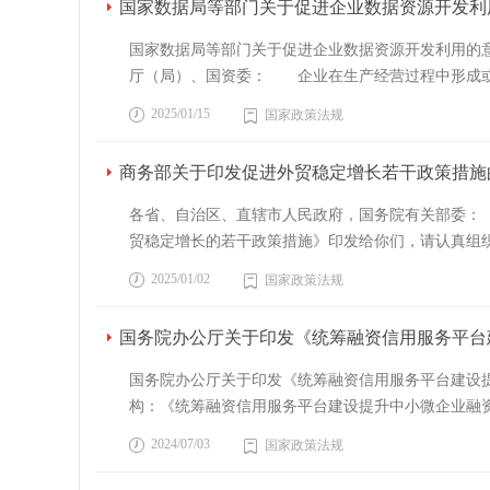
态环境事件应急工作；中央网信办负责协调处理网络安
国家数据局等部门关于促进企业数据资源开发利
工指导确定：（一）商贸中心、会展中心、旅游景区
实效。完善分级分类管理机制，合理统筹基金布局，
主要负责同志牵头组成的突发事件应急指挥机构，统
机场、港口客运站、通航建筑物、铁路客运站、汽车
展规律，加强政策制度协同，严肃财经纪律，切实防
国家数据局等部门关于促进企业数据资源开发利用的意
发事件发生后，可视情设立现场指挥机构，统一组织
（四）高速公路、普通国省干线的服务区。在前两款
好服务国家发展大局 （一）明确基金定位。政府投
厅（局）、国资委： 企业在生产经营过程中形成或
区、工业园区、港区、风景区等应当完善应急管理组
任的单位（以下统称公共安全视频系统管理单位）外
快培育发展新质生产力。按照投资方向，政府投资基
配置效率最优化和效益最大化的重要举措，是更好发
先期处置和组织动员能力，依法健全应急工作机制，
店、宾馆、招待所、民宿等经营接待食宿场所的客房
2025/01/15
国家政策法规
带动作用，围绕完善现代化产业体系，支持改造提升
济，现提出如下意见。 一、总体要求 以习近平
应对工作。2.3 专家组各级各类突发事件应急指挥
更衣室、哺乳室、试衣间的内部；（四）安装图像采
安全水平，打造具有国际竞争力的产业集群。 （三
着力推动高质量发展，统筹数据发展和安全，以深化
3 运行机制3.1 风险防控坚持从源头防范化解重
管理和检查，发现在前款所列区域、部位安装图像采
商务部关于印发促进外贸稳定增长若干政策措施
动加快实现高水平科技自立自强，提升自主创新能力
类推进企业数据资源开发利用，提升企业竞争力，赋
险区域和传染病疫情、生物安全风险等进行调查、评估
相关设施，应当为维护公共安全所必需，仅限于对该
续期，发挥基金作为长期资本、耐心资本的跨周期和
据权益实现机制 （一）完善企业数据权益形成机制
3.2.1 监测各地各有关部门应当完善监测网络，
各省、自治区、直辖市人民政府，国务院有关部委：
当遵守本条例除第十一条、第十四条、第十五条、第
资延续性。 三、完善分级分类管理机制 （五）
权益。推动数据持有权、使用权、经营权等分置运行
基础设施、交通运输状况、人员分布和流动情况，传
贸稳定增长的若干政策措施》印发给你们，请认真组织
区、军事管理区以及国家机关等涉密单位周边的，应
国务院批准。设立省级（含计划单列市、新疆生产建
安全和公共利益，不得损害他人的合法权益。 （二
测和群测群防深度融合，多种途径收集获取并共享信
拓多元化市场，鼓励相关保险公司加大对专精特新“
工、检验、验收等工作，并依法保存、管理相关档案
基金，应提级报上级政府审批。除上述情形外，党政
2025/01/02
国家政策法规
权益。企业有权依法或依合同约定，自主或委托他人
3.2.2 预警国家建立健全突发事件预警制度。按
口银行要加强外贸领域信贷投放，更好适应不同类型
发现其产品、服务存在安全缺陷、漏洞等风险时，应
同类型基金差异化管理机制。对创业投资类基金，可
促进数据产品和服务创新开发、高效流通和价值复用
蓝色标示，一级为最高级别，划分标准由国务院或者
对外贸企业的金融服务。鼓励金融机构按照市场化、
全所必需、注重保护个人隐私和个人信息权益的要求
理设置管理要求，突出支持重点。 （七）规范各类
国务院办公厅关于印发《统筹融资信用服务平台
规同步转移。 （三）健全企业数据收益分配机制。
办法。（1）预警信息发布。可以预警的自然灾害、
际市场的服务保障能力。加强宏观政策协调配合，保
第十四条 公共安全视频系统管理单位应当在系统投
立基金，明确相关资金专项用于对基金出资的，原则
坚持由市场评价贡献、按贡献决定报酬，根据相关主
有关地区进入预警期，向有关方面报告、通报情况，
平。 四、促进跨境电商发展。持续推进海外智慧
息，向所在地县级人民政府公安机关备案。本条例施
国务院办公厅关于印发《统筹融资信用服务平台建设提
时间安排。政府对基金的出资应按规定纳入财政预
府作用，探索建立数据产品和服务的收益分配调节机
事项、公众应当采取的防范措施和发布机关、发布时
产品等商品出口。扩大优势特色农产品出口，加大促
全视频系统管理单位应当对备案信息的真实性负责。
构：《统筹融资信用服务平台建设提升中小微企业
四、加强统筹，整合优化布局 （八）国家级基金与
定和协议约定。 三、培育企业数字化竞争力 （
对老幼病残孕等特殊人群和学校、养老服务机构、儿
关键设备、能源资源等产品进口。参照新版《产业结
求当事人提供。第十五条 公共安全视频系统管理单
文有删减）统筹融资信用服务平台建设提升中小微企
持关键核心技术攻关、补齐产业发展短板。鼓励国家
据治理能力评估，强化企业数据治理和质量管理能力
2024/07/03
国家政策法规
措施精准通知到位。（3）预警响应措施。预警信息
动绿色贸易、边民互市贸易、保税维修创新发展。加
病毒、防篡改、防泄露等安全技术措施，定期维护设
提供信用信息服务的综合性平台，在破解银企信息不
式，形成资金合力。加强财政资源统筹，推动形成国
务、管理等各环节的数据资源体系。落实国家数据分
封控有关区域、暂停公共场所活动、错峰上下班或者
产品目录、第二批自贸试验区“两头在外”保税维修产
签订安全保密协议等方式，约定前款规定的网络安全
以信用信息为基础的普惠融资服务体系，有效提升中
省级政府要结合国家发展规划及国家专项规划、区域