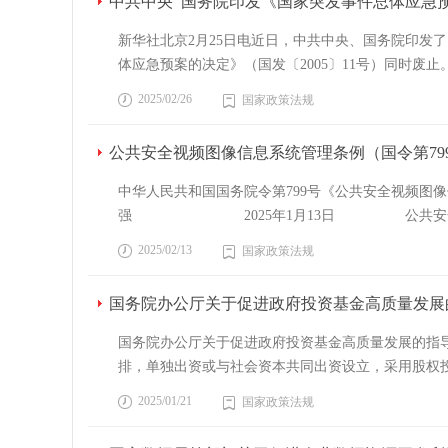
中共中央 国务院印发《国家突发事件总体应急
新华社北京2月25日电近日，中共中央、国务院印发
体应急预案的决定》（国发〔2005〕11号）同时
护国家安全和社会稳定，制定本预案。1 总则1.1
2025/02/26
国家政策法规
维、极限思维，坚持预防为主、预防与应急相结合，
类管理、分级负责、属地管理为主的工作体系，完善应
公共安全视频图像信息系统管理条例（国令第79
案适用于党中央、国务院应对特别重大突发事件工作，
采取应急处置措施予以应对的自然灾害、事故灾难、
中华人民共和国国务院令第799号《公共安全视频图像信
故灾难。主要包括工矿商贸等生产经营单位的各类生
强 2025年1月13日 公共安全视频图像
（3）公共卫生事件。主要包括传染病疫情、群体性
根据有关法律，制定本条例。第二条 本条例所称公
2025/02/13
国家政策法规
社会安全事件。主要包括刑事案件和恐怖、群体性、
区域进行视频图像信息收集、传输、显示、存储的系
生、衍生事件，应当具体分析，统筹应对。按照社会
频系统，应当遵守法律法规，坚持统筹规划、合理适
国务院办公厅关于促进政府投资基金高质量发展
院或者国务院确定的部门制定，作为突发事件信息报送
域的技术创新与发展，建立和完善相关标准体系，支
委和政府有关部门、基层组织、企事业单位、社会团
系统建设、使用的指导和监督管理工作。国务院其他
国务院办公厅关于促进政府投资基金高质量发展的指导
预案组成。2 组织指挥体系2.1 国家层面指挥体
公共安全视频系统建设、使用的指导和监督管理工作
排，单独出资或与社会资本共同出资设立，采用股权
织突发事件应对工作，成员由党中央、国务院、中央
方人民政府应当加强对公共安全视频系统建设的统筹
新创业等方面发挥了积极作用。为构建更加科学高
部门按照职责分工组织协调指导本领域突发事件应对
2025/01/21
国家政策法规
重点单位周边区域等公共场所的公共安全视频系统，
新时代中国特色社会主义思想为指导，深入贯彻党的
协调处置社会安全类重大突发事件；国家卫生健康委
场所涉及公共安全区域的公共安全视频系统，由对相
定性作用，更好发挥政府作用，推动有效市场和有为