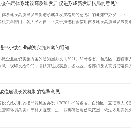
行为的内部合规审批流程，加强数据流转分析和风险监测。鼓励企业采用
突发事件已经发生或者研判将要发生的，立即启动应急响应。3.3 处置与
社会信用体系建设高质量发展 促进形成新发展格局的意见》
机构展览公共服务平台和服务企业数字化平台，加强展会信息服务和对
信息，不得滥用、泄露。公共安全视频系统管理单位应当采取下列措施，
新发展格局，着力推动高质量发展，健全数据基础制度，加大融资信用服
展，鼓励创新创业，制定政府投资基金重点投资领域清单，明确对下级政
新发展。引导企业加快向数据驱动的经营模式转型，用数据管理、用数
突发事件信息报告工作机制，及时、客观、真实向上级党委和政府报送突
境免签政策实施区域、延长可停留时间，依规为临时紧急来华重要商务团
等管理制度；（二）采取授权管理、访问控制等技术措施，严格规范内部
息安全和经营主体合法权益，推动金融机构转变经营理念、优化金融服务、
展改革委要会同行业主管部门充分发挥布局规划和投向指导作用，结合
体系建设高质量发展促进形成新发展格局的意见》的通知中办发〔2022
户偏好、价格变化趋势，提升企业洞察市场和适应市场的能力。支持企业
位应当立即采取措施控制事态发展，组织开展应急处置与救援工作，如实
。支持外贸企业与航运企业加强战略合作。加大对外贸企业减负稳岗的支
、内容及调用人员的单位、姓名等信息；（四）其他防止滥用、泄露视频
息归集共享渠道。强化全国信用信息共享平台（以下简称信用信息平台）的
和低水平重复建设。 （十一）推动基金整合优化。同一政府原则上不
委机关各部门，各人民团体：《关于推进社会信用体系建设高质量发展促
企业利用数据分析、数字仿真等技术，加快产品迭代，提升创新效率，增
社区）统筹调配本区域各类资源和力量，按照相关应急预案及时有效进行
企业经营成本。将重点外贸企业纳入企业用工服务保障范围，加强人社专
实现处理目的的视频图像信息，应当予以删除。法律、行政法规对视频图
类信用信息，并根据需要向部门和地方共享。依托信用信息平台建设全国
基金较多、投资领域明显交叉重合的，在保障经营主体合法权益、维护市
厅国务院办公厅2022年3月19日关于推进社会信用体系建设高质量发
带动上下游企业共建场景驱动、技术兼容、标准互通的行业可信数据空间
立突发事件信息统一接报处置体系。报告内容主要包括时间、地点、信息
现全年经济社会发展目标，切实做好促进外贸稳定增长工作，着眼长远积
应当加强对视频图像信息传输的安全管理，依照法律、行政法规的规定和
用信息服务的“唯一出口”，部门向金融机构提供的本领域信用信息服务不
赋等导致政策效应不明显或募资、投资进展缓慢的基金，推动其通过优
好营商环境的重要组成部分，对促进国民经济循环高效畅通、构建新发展
业、跨领域数据流动和融合利用。实施“国有企业数据效能提升行动”，加
方各级党委和政府及其相关部门应当加强突发事件信息获取、核实、研判，
。商务部要会同有关部门和单位密切跟踪外贸运行情况，分析形势变化，
性和可用性。第十九条 接受委托承担公共安全视频系统设计、施工、检
。（二）加强地方平台整合和统一管理。对功能重复或运行低效的地方融
基金治理结构，建立科学规范的运作管理和投资决策机制。政府部门可
体要求（一）指导思想。以习近平新时代中国特色社会主义思想为指导，
 （七）支持企业开放数据服务能力。鼓励互联网平台企业等创新数据
分级标准限制。3.3.2 响应分级国家建立健全突发事件应急响应制度
好提供有力支撑。
于与受托工作无关的活动，不得擅自留存、加工、泄露或者向他人提供。
进中小微企业融资实施方案的通知
统一纳入全国一体化平台网络，实行清单式管理，减少重复建设和资源闲
财务等情况的监督，强化尽职调查责任。优化投资项目选择机制，防止偏
观，扎实推进信用理念、信用制度、信用手段与国民经济体系各方面各环
可信第三方作用，推动互联网平台企业建立互信合作机制，加速要素流通
三级、四级，具体启动条件和程序在国家有关专项应急预案和部门应急预
像信息，应当依照法律、行政法规规定的权限、程序进行，并严格遵守保
4年12月底前完成平台整合，有序做好资产划转、数据移交、人员安置等
构应依法履行托管职责，定期向出资人提交托管报告。政府投资基金应定
国民经济体系整体效能、促进形成新发展格局提供支撑保障。（二）工作
。 （八）助力中小企业用数创新。引导行业龙头企业、互联网平台企
应急响应级别。突发事件发生后，相关党委和政府及其部门立即按照应急
微企业融资实施方案的通知国办发〔2021〕52号各省、自治区、直辖
经公共安全视频系统管理单位同意，本人、近亲属或者其他负有监护、看
入全国一体化平台网络的标准，优化信用信息服务，促进地方平台规范健
。新设政府投资基金可采取母子基金或直投项目方式进行投资，鼓励创
，运用信用理念和方式解决制约经济社会运行的难点、堵点、痛点问题。
行职责所需的数据产品和服务。鼓励有条件的地方面向中小企业提供公益
级响应，确保快速有效控制事态发展。3.3.3 指挥协调突发事件应急
同意，现印发给你们，请认真组织实施。各地区、各部门要认真贯彻落实
息，不得非法对外提供或者公开传播。第二十二条 公共安全视频系统收
对口援建机制，进一步深化东部地区和中西部地区融资信用服务平台建设合
政策目标实现。 （十四）充分发挥基金管理人作用。理顺政府投资基
分调动各类主体积极性创造性，发挥征信市场积极作用，更好发挥政府组
、合规治理提供数据支撑。加大对中小企业数据治理和应用的支持力度，
上由事发地省级党委和政府组织指挥应对工作；初判发生较大、一般突发
济下行压力，加快信用信息共享步伐，深化数据开发利用，创新优化融资
敏感个人信息，以及法人、非法人组织的名称、营业执照等信息采取严格
。根据金融机构对信用信息的实际需求，进一步扩大信用信息归集共享范
遴选确定，应具备与基金运作相适应的专业能力、投资能力和管理能力，
国内大循环（三）强化科研诚信建设和知识产权保护。全面推行科研诚信
质量发展 （九）激发数字经济发展新动能。制定数据产业发展促进政策
对或者共同的上一级党委和政府组织指挥应对工作。超出本行政区域应对
业贷款可得性，有效降低融资成本，切实防范化解风险，支持中小微企业
传播公共安全视频系统收集的视频图像信息；（二）擅自改动、迁移、拆
革委牵头适时对清单进行更新。各地区要充分发挥地方融资信用服务平台
投资基金的管理费要经过科学论证，一般应以实缴出资或实际投资金额
篡改等违背科研诚信要求的行为，打击论文买卖“黑色产业链”。健全知识
智能发展，开发高质量数据集。在科研、制造、农业、能源、交通、金融
党中央、国务院批准新成立国家突发事件应急指挥机构，统一指挥协调应
2月22日加强信用信息共享应用促进中小微企业融资实施方案中小微企业是
）非法侵入、控制公共安全视频系统；（四）非法获取公共安全视频系统
归集共享清单，有效拓展数据归集共享的广度与深度。（五）提升信用信
学化、差异化、可量化的绩效指标体系，重点关注政策目标综合实现情况
诚信建设长效机制的指导意见
罚性赔偿制度，加大对商标抢注、非正常专利申请等违法失信行为的惩戒
，深化“人工智能+”应用赋能千行百业。聚焦无人驾驶、具身智能、低
力量按规定的指挥关系和指挥权限实施行动，确保相互衔接、配合顺畅。3
促进了中小微企业融资。但受银企信息不对称等因素制约，中小微企业贷
共安全视频系统正常运行，危害网络安全、数据安全、个人信息安全的行
治理，统一数据归集标准，及时做好信用信息修复，健全信息更新维护机制
价结果应用，体现激励约束，切实发挥绩效评价对基金运作管理的“指挥
认证认可、检验检测等方面诚信要求，扩大国内市场优质产品和服务供给
动建立数据开放社区，支持开源数据集建设。健全科学数据开放共享机制
开展人员搜救、抢险救灾、医疗救治、疏散转移、临时安置、应急救助、
动建立缓解中小微企业融资难融资贵问题的长效机制，根据《中共中央办
协助、配合。有关单位或者个人发现有违反本条例第七条第三款、第八条
设长效机制的指导意见国办发〔2020〕49号各省、自治区、直辖市人
分等问题，进一步提升信用信息共享效率。根据数据提供单位需求，定期
周期考核评价体系，不简单以单个项目或单一年度盈亏作为考核依据。营
，加强中华老字号和地理标志保护，培育一大批诚信经营、守信践诺的标
式创新。拓展企业数据在公共卫生、公共安全、生态环境、基层治理等
质、程度和范围相适应的措施，并防止引发次生、衍生事件。必要时可依
。一、总体要求（一）指导思想。以习近平新时代中国特色社会主义思想
理。第二十五条 公安机关应当严格执行内部监督制度，对其工作人员履
化营商环境条例》等相关规定，进一步明确信用信息范围，依法依规实施
信用数据开发利用（六）完善信息查询服务。各级融资信用服务平台要按
程。 （十七）优化基金发展环境。落实建设全国统一大市场部署要求
上线下的重要产品追溯体系。健全市场主体信誉机制，提升企业合同履约
动的服务模式创新，持续引领消费、文化、娱乐、健康等生活方式变革。
应当在相关应急预案中予以进一步明确。需要国家层面应对时，国家突发
用信息平台作用，在切实保障信息安全和市场主体权益的前提下，加强信
用、监督管理职责过程中，有违反本条例规定，或者其他滥用职权、玩忽
如下意见。一、总体要求以习近平新时代中国特色社会主义思想为指导，
完善信用报告查询制度，提高信用报告质量。支持银行机构完善信贷管理
束。优化政府出资比例调整机制，鼓励降低或取消返投比例。突出正向
性住房等行为。建立社会保险领域严重失信主体名单制度。推进慈善组织
慧医疗、智慧养老、智慧商圈、数字乡村等重点场景，深化公共数据和企
置与救援；（2）协调有关地区和部门提供应急保障，包括协调事发地中
业贷款覆盖率、可得性和便利度，助力中小微企业纾困发展，为扎实做好“
第一款规定安装图像采集设备及相关设施的，由公安机关责令限期改正，
治轨道，着力构建诚信建设长效机制，按照依法依规、保护权益、审慎适
金融服务。（七）开展联合建模应用。支持融资信用服务平台与金融机构建
。研究制定政府投资基金退出政策指引，完善不同类型基金的退出政策
等失信行为，维护农民工合法权益。（六）打造诚信消费投资环境。鼓励
环境 （十一）健全数据流通利用服务体系。鼓励探索多元化数据流通利
事项报党中央、国务院决策；（4）及时向党中央、国务院报告应急处置
。需求导向，充分共享。以支持银行等金融机构提升服务中小微企业能力
单位并处2万元以下罚款，对其直接负责的主管人员和其他直接责任人员处5