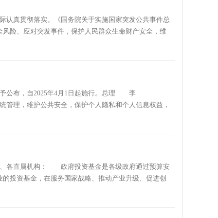
实际认真贯彻落实。《国务院关于实施国家突发公共事件总
安全风险、应对突发事件，保护人民群众生命财产安全，维
党的全面领导，坚持人民至上、生命至上，坚持底线思
备、反应灵敏、上下联动的应急管理体制和综合协调、分
入推进应急管理体系和能力现代化。1.2 适用范围本预
事件是指突然发生，造成或者可能造成严重社会危害，需要
震、地质、海洋、生物灾害和森林草原火灾等。（2）事
现予公布，自2025年4月1日起施行。总理 李
态环境、网络安全、网络数据安全、信息安全事件等。
理，维护公共安全，保护个人隐私和个人信息权益，
及其他严重影响公众生命安全和身体健康的事件。（4）
共场所安装图像采集设备及相关设施，对涉及公共安全的
各类突发事件往往交叉关联、可能同时发生，或者引发次
和国家路线方针政策和决策部署。建设、使用公共安全视
别重大、重大、较大、一般4级。突发事件分级标准由国务
、组织的合法权益。第四条 国家鼓励和支持视频图像领
突发事件应急预案体系包括各级党委和政府以及县级以上党
护水平。第五条 国务院公安部门负责全国公共安全视频
政府应急预案由总体应急预案、专项应急预案、部门应急
工作。县级以上地方人民政府公安机关负责本行政区域内
部委、各直属机构： 政府投资基金是各级政府通过预算安
要设立国家突发事件应急指挥机构，指定相关负责同志组
频系统建设、使用的相关管理工作。第六条 县级以上地
业的投资基金，在服务国家战略、推动产业升级、促进创
或者设立前方指挥部指导有关工作。中央和国家机关有关
区域道路边界、桥梁、隧道、地下通道、广场、治安保卫
意，现提出如下意见。 一、总体要求 坚持以习近平
在相关国家专项应急预案中予以明确。其中，公安部负责
设施管理，建设、维护经费列入本级政府预算。下列公共
持和加强党的全面领导，充分发挥市场在资源配置中的决
类等突发事件应急处置；生态环境部负责协调处置突发生
重点部位由县级以上地方人民政府各有关部门按照职责分
化原则规范运作政府投资基金，发展耐心资本，注重发挥